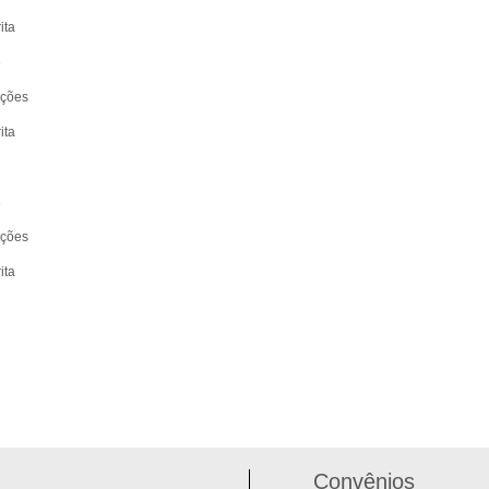
ita
8
ições
ita
8
ições
ita
Convênios