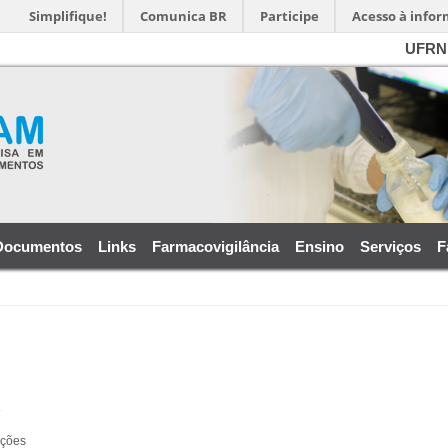
Simplifique!
Comunica BR
Participe
Acesso à info
UFRN
Documentos
Links
Farmacovigilância
Ensino
Serviços
F
8
ições